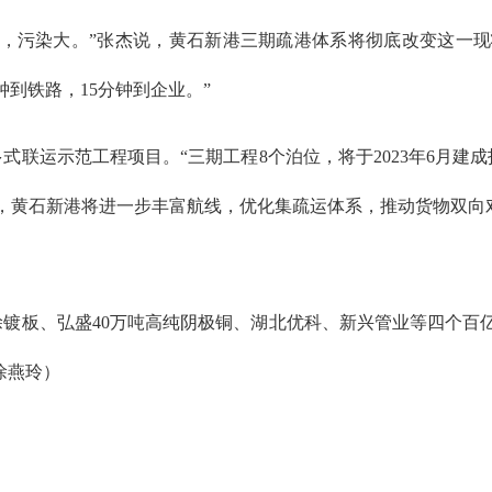
高，污染大。”张杰说，黄石新港三期疏港体系将彻底改变这一现
钟到铁路，15分钟到企业。”
多式联运示范工程项目。“三期工程8个泊位，将于2023年6月建
说，黄石新港将进一步丰富航线，优化集疏运体系，推动货物双向对
镀板、弘盛40万吨高纯阴极铜、湖北优科、新兴管业等四个百
徐燕玲）