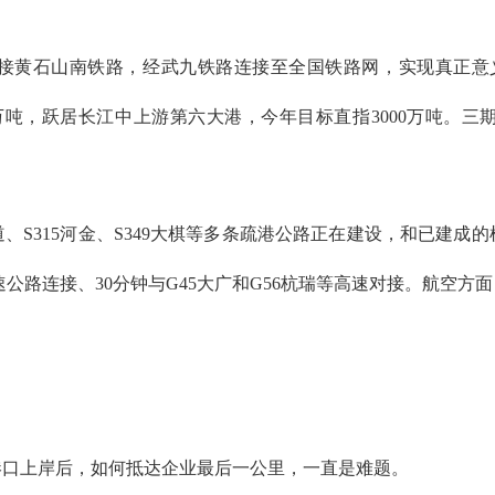
接黄石山南铁路，经武九铁路连接至全国铁路网，实现真正意
0万吨，跃居长江中上游第六大港，今年目标直指3000万吨。
、S315河金、S349大棋等多条疏港公路正在建设，和已建成
速公路连接、30分钟与G45大广和G56杭瑞等高速对接。航空方
港口上岸后，如何抵达企业最后一公里，一直是难题。