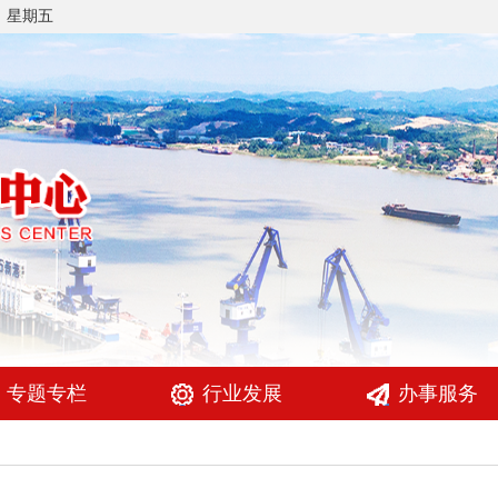
日 星期五
专题专栏
行业发展
办事服务