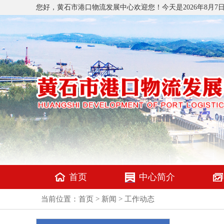
您好，黄石市港口物流发展中心欢迎您！今天是
2026年8月7
首页
中心简介
当前位置：
首页
>
新闻
>
工作动态